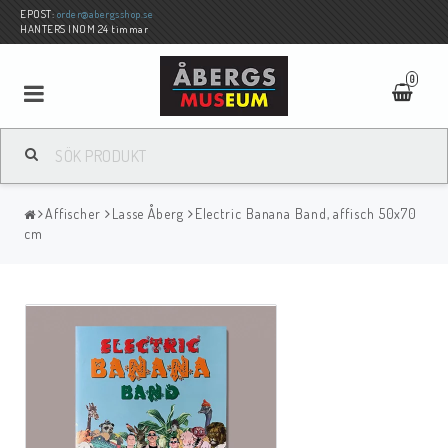
EPOST:
order@abergsshop.se
HANTERS INOM 24 timmar
0
Affischer
Lasse Åberg
Electric Banana Band, affisch 50x70
cm