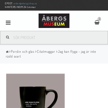
EPOST:
order@abergsshop.se
HANTERS INOM 24 timmar
0
Porslin och glas
Citatmuggar
Jag kan flyga - jag är inte
rädd svart