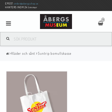
EPOST:
order@abergsshop.se
HANTERS INOM 24 timmar
0
Kläder och sånt
Suntrip bomullskasse